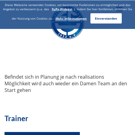
Diese Webseite verwendet Cookies, um bestimmte Funktionen zu ermöglichen und das
Toggle
Angebot zu verbessern (u.a. das
FuPa-Wideget
). Indem Sie hier fortfahren, stimmen Sie
naviga
der Nutzung von Cookies zu.
Mehr Informationen
Einverstanden
Befindet sich in Planung je nach realisations
Möglichkeit wird auch wieder ein Damen Team an den
Start gehen
Trainer