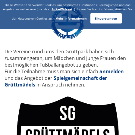
Diese Webseite verwendet Cookies, um bestimmte Funktionen zu ermöglichen und das
Toggle
Angebot zu verbessern (u.a. das
FuPa-Wideget
). Indem Sie hier fortfahren, stimmen Sie
naviga
der Nutzung von Cookies zu.
Mehr Informationen
Einverstanden
Die Vereine rund ums den Grüttpark haben sich
zusammengetan, um Mädchen und junge Frauen den
bestmöglichen Fußballangebot zu geben.
Für die Teilnahme muss man sich einfach
anmelden
und das Angebot der
Spielgemeinschaft der
Grüttmädels
in Anspruch nehmen.