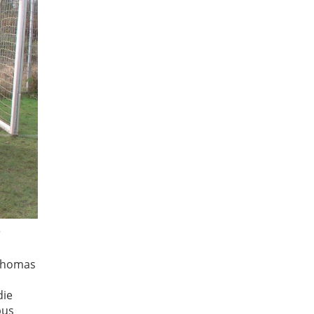
r
 Thomas
die
bus