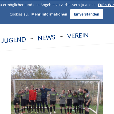
u ermöglichen und das Angebot zu verbessern (u.a. das
FuPa-Wi
Cookies zu.
Mehr Informationen
Einverstanden
VEREIN
NEWS
JUGEND