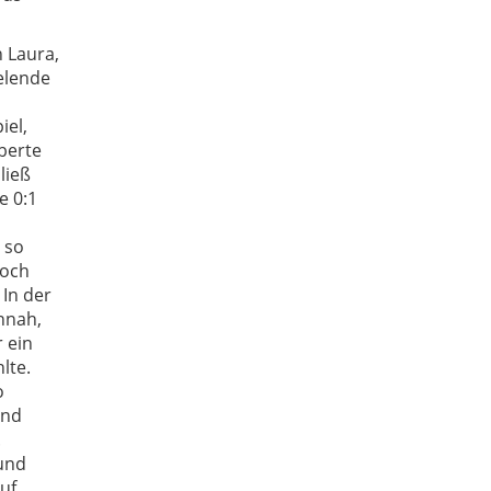
n Laura,
elende
iel,
oberte
ließ
e 0:1
 so
noch
 In der
nnah,
 ein
lte.
o
und
.
 und
uf