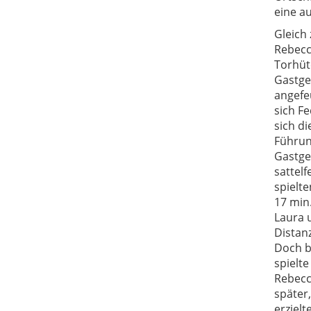
eine a
Gleich 
Rebecc
Torhüt
Gastgeb
angefeu
sich Fe
sich di
Führun
Gastge
sattel
spielte
17 min
Laura 
Distan
Doch b
spielte
Rebecc
später
erzielt