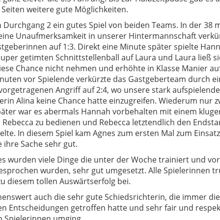
 Seiten weitere gute Möglichkeiten.
n Durchgang 2 ein gutes Spiel von beiden Teams. In der 38 m
eine Unaufmerksamkeit in unserer Hintermannschaft verkü
stgeberinnen auf 1:3. Direkt eine Minute später spielte Han
uper getimten Schnittstellenball auf Laura und Laura ließ s
iese Chance nicht nehmen und erhöhte in Klasse Manier auf
inuten vor Spielende verkürzte das Gastgeberteam durch e
vorgetragenen Angriff auf 2:4, wo unsere stark aufspielende
erin Alina keine Chance hatte einzugreifen. Wiederum nur z
päter war es abermals Hannah vorbehalten mit einem kluge
l Rebecca zu bedienen und Rebecca letztendlich den Endst
ielte. In diesem Spiel kam Agnes zum ersten Mal zum Einsat
 ihre Sache sehr gut.
s wurden viele Dinge die unter der Woche trainiert und vo
besprochen wurden, sehr gut umgesetzt. Alle Spielerinnen t
u diesem tollen Auswärtserfolg bei.
enswert auch die sehr gute Schiedsrichterin, die immer die
en Entscheidungen getroffen hatte und sehr fair und respek
n Spielerinnen umging.