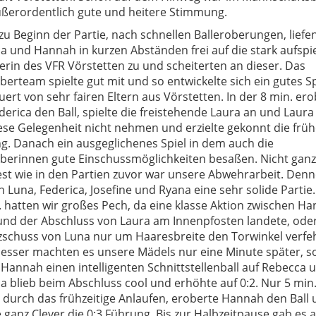
ußerordentlich gute und heitere Stimmung.
zu Beginn der Partie, nach schnellen Balleroberungen, liefe
a und Hannah in kurzen Abständen frei auf die stark aufspi
erin des VFR Vörstetten zu und scheiterten an dieser. Das
erteam spielte gut mit und so entwickelte sich ein gutes Sp
ert von sehr fairen Eltern aus Vörstetten. In der 8 min. er
derica den Ball, spielte die freistehende Laura an und Laura 
ese Gelegenheit nicht nehmen und erzielte gekonnt die früh
g. Danach ein ausgeglichenes Spiel in dem auch die
berinnen gute Einschussmöglichkeiten besaßen. Nicht ganz
fest wie in den Partien zuvor war unsere Abwehrarbeit. Den
n Luna, Federica, Josefine und Ryana eine sehr solide Partie.
. hatten wir großes Pech, da eine klasse Aktion zwischen Ha
und der Abschluss von Laura am Innenpfosten landete, oder
zschuss von Luna nur um Haaresbreite den Torwinkel verfeh
esser machten es unsere Mädels nur eine Minute später, s
 Hannah einen intelligenten Schnittstellenball auf Rebecca 
a blieb beim Abschluss cool und erhöhte auf 0:2. Nur 5 min
, durch das frühzeitige Anlaufen, eroberte Hannah den Ball
e ganz Clever die 0:3 Führung. Bis zur Halbzeitpause gab es a