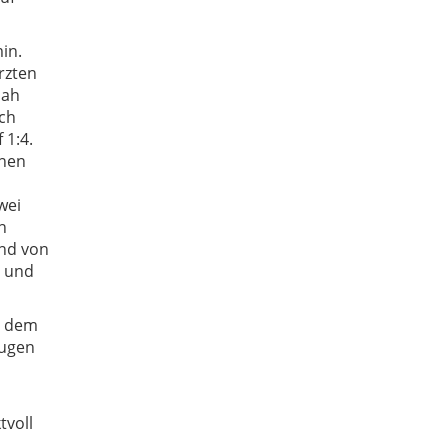
in.
rzten
nah
ich
 1:4.
inen
wei
n
and von
z und
r dem
rugen
tvoll