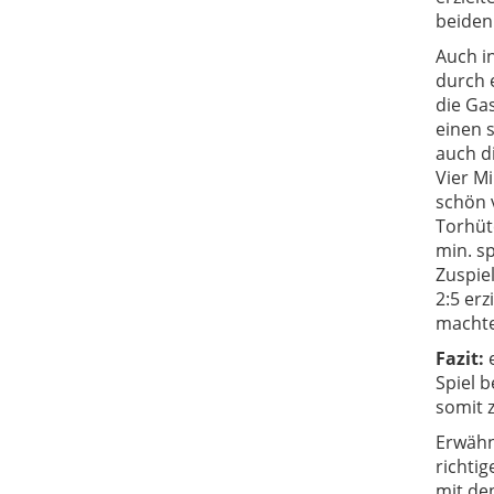
beiden
Auch i
durch 
die Ga
einen s
auch d
Vier M
schön 
Torhüt
min. s
Zuspie
2:5 erz
machte
Fazit:
e
Spiel 
somit z
Erwähn
richtig
mit de