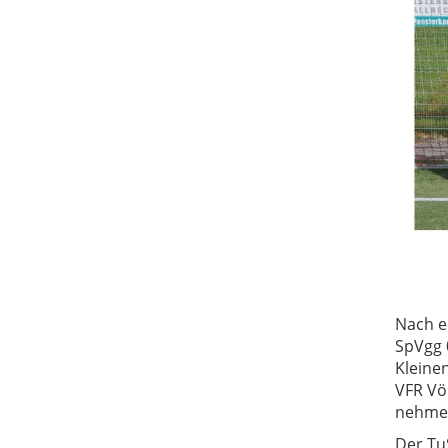
Nach e
SpVgg 
Kleinen
VFR Vö
nehmen.
Der Tu