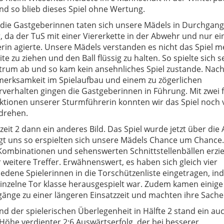
nd so blieb dieses Spiel ohne Wertung.
die Gastgeberinnen taten sich unsere Mädels in Durchgang
, da der TuS mit einer Viererkette in der Abwehr und nur ei
rin agierte. Unsere Mädels verstanden es nicht das Spiel m
ite zu ziehen und den Ball flüssig zu halten. So spielte sich s
trum ab und so kam kein ansehnliches Spiel zustande. Nach
erksamkeit im Spielaufbau und einem zu zögerlichen
verhalten gingen die Gastgeberinnen in Führung. Mit zwei 
aktionen unserer Sturmführerin konnten wir das Spiel noch 
drehen.
zeit 2 dann ein anderes Bild. Das Spiel wurde jetzt über die
gt uns so erspielten sich unsere Mädels Chance um Chance.
 Kombinationen und sehenswerten Schnittstellenbällen erzie
r weitere Treffer. Erwähnenswert, es haben sich gleich vier
iedene Spielerinnen in die Torschützenliste eingetragen, i
einzelne Tor klasse herausgespielt war. Zudem kamen einige
änge zu einer längeren Einsatzzeit und machten ihre Sache
d der spielerischen Überlegenheit in Hälfte 2 stand ein auc
 Höhe verdienter 2:6 Auswärtserfolg, der bei besserer