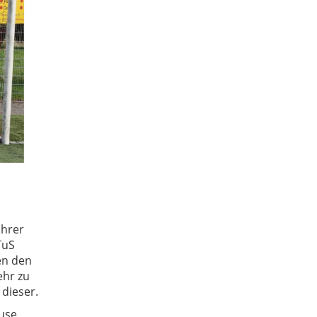
ührer
TuS
en den
ehr zu
 dieser.
use