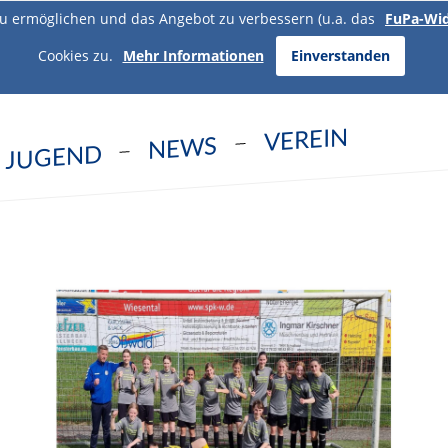
u ermöglichen und das Angebot zu verbessern (u.a. das
FuPa-Wi
Cookies zu.
Mehr Informationen
Einverstanden
VEREIN
NEWS
JUGEND