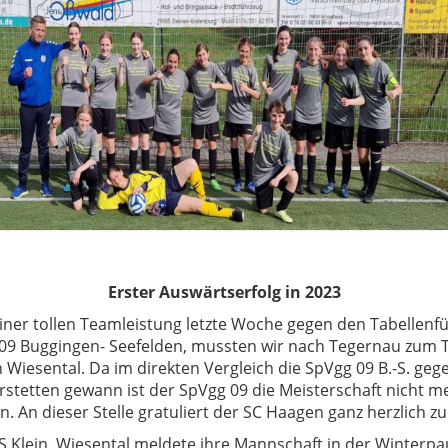
Erster Auswärtserfolg in 2023
iner tollen Teamleistung letzte Woche gegen den Tabellenf
09 Buggingen- Seefelden, mussten wir nach Tegernau zum 
 Wiesental. Da im direkten Vergleich die SpVgg 09 B.-S. geg
rstetten gewann ist der SpVgg 09 die Meisterschaft nicht m
 An dieser Stelle gratuliert der SC Haagen ganz herzlich zu
S Klein. Wiesental meldete ihre Mannschaft in der Winterpa