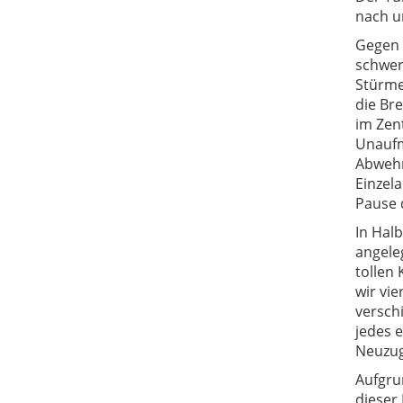
nach u
Gegen 
schwer
Stürme
die Bre
im Zen
Unaufm
Abwehr
Einzel
Pause 
In Halb
angele
tollen
wir vie
versch
jedes 
Neuzug
Aufgrun
dieser