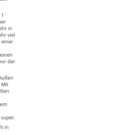
 1
ner
ehr in
ehr viel
 einer
feinen
vor der
 Außen
 Mit
lten
ndem
 super.
h in