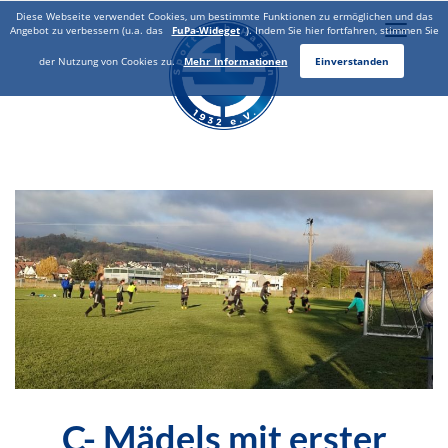
Diese Webseite verwendet Cookies, um bestimmte Funktionen zu ermöglichen und das
Toggle
Angebot zu verbessern (u.a. das
FuPa-Wideget
). Indem Sie hier fortfahren, stimmen Sie
naviga
der Nutzung von Cookies zu.
Mehr Informationen
Einverstanden
C- Mädels mit erster