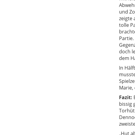
Abwehrr
und Zo
zeigte
tolle P
bracht
Partie.
Gegenzu
doch le
dem Ha
In Hälf
musste
Spielz
Marie, 
Fazit:
E
bissig
Torhüt
Dennoc
zweiste
„Hut a