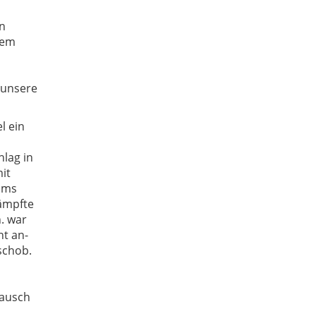
n
tem
 unsere
l ein
lag in
it
ums
ämpfte
. war
nt an-
schob.
tausch