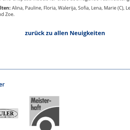
elten:
Alina, Pauline, Floria, Walerija, Sofia, Lena, Marie (C), L
nd Zoe.
zurück zu allen Neuigkeiten
er