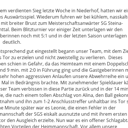
em verdienten Sieg letzte Woche in Niederhof, hatten wir ei
es Auswärtsspiel. Wiederum fuhren wir bei kühlem, nasskal
 mit breiter Brust zum Meisterschaftsanwärter SG Steina-
ttal. Beim Blitzturnier vor einiger Zeit unterlagen wir den
berinnen noch mit 5:1 und in der letzten Saison unterlagen
 deutlich.
sprechend gut eingestellt begann unser Team, mit dem Zie
 Tor zu erzielen und nicht zweistellig zu verlieren. Dieses
en schien in Gefahr, da das Heimteam mit einem Doppelsch
und 9 min. mit 2:0 in Führung ging und die Gastgeberinnen m
sehr hohen aggressiven Anlaufen unsere Abwehrreihe ein 
 Mal in Bedrängnis brachte. Mit zunehmender Spieldauer k
ser Team verbissen in diese Partie zurück und in der 14 min
e, die nach einem tollen Abschlag von Alina, den Ball gekon
tnahm und ihn zum 1-2 Anschlusstreffer unhaltbar ins Tor 
e Minute später war es Leonie, die einen Fehler in der
mannschaft der SGS eiskalt ausnutzte und mit ihrem ersten
tor den Ausgleich erzielte. Nun war es ein offener Schlagab
ichten Vorteilen der Heimmannschaft. Vor allem unsere