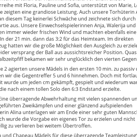
eihe mit Floria, Pauline und Sofia, unterstützt von Marie, 
e zeigten eine grandiose Leistung. Auch unsere Torhüterin 
 an diesem Tag keinerlei Schwäche und zeichnete sich durch
artie aus. Unsere Einwechselspielerinnen Anja, Walerija und
en immer wieder frischen Wind und machten ebenfalls eine 
 In der 21 min. dann das 3:2 für das Heimteam. Im direkten
g hatten wir die große Möglichkeit den Ausgleich zu erziel
ider versprang der Ball aus aussichtsreicher Position. Quas
lbzeitpfiff bekamen wir sehr unglücklich den vierten Gegent
te 2 agierten unsere Mädels in den ersten 10 min. zu passiv
n wir die Gegentreffer 5 und 6 hinnehmen. Doch mit fortla
eit wurde um jeden cm gekämpft, gespielt und wiederum war
die nach einem tollen Solo den 6:3 Endstand erzielte.
ine überragende Abwehrhaltung mit vielen spannenden u
 geführten Zweikämpfen und einer glänzend aufspielenden
erin Alina unterlagen wir am Ende einer sehr guten Mannsc
h wurde die Vorgabe ein eigenes Tor zu erzielen und nicht
llig zu verlieren bei weitem Übertroffen.
b und Chapeau Mädels für diese überragende Teamleistung“