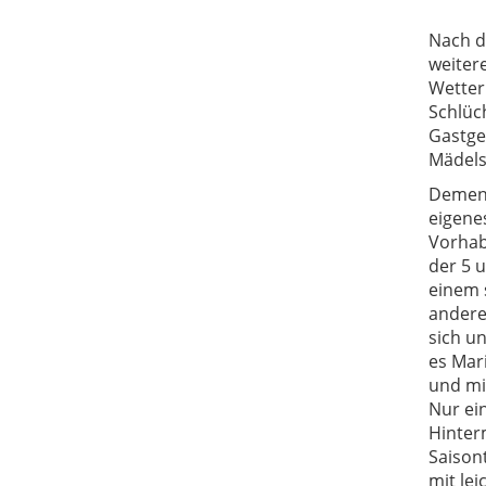
Nach d
weiter
Wetter
Schlüch
Gastge
Mädels
Dement
eigenes
Vorhab
der 5 
einem 
andere
sich un
es Mari
und mi
Nur ein
Hinter
Saison
mit le