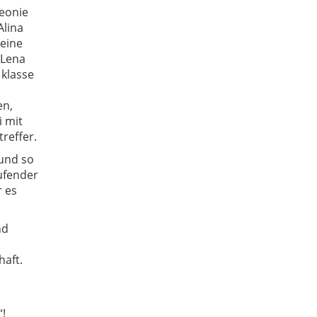
Leonie
Alina
 eine
 Lena
klasse
en,
i mit
reffer.
 und so
ufender
 es
nd
haft.
!