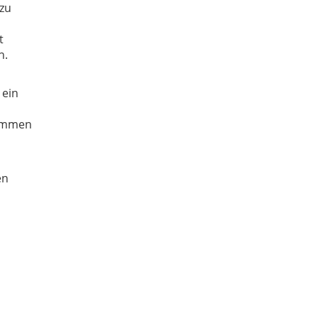
 zu
t
n.
 ein
sammen
en