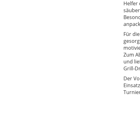
Helfer 
säuber
Besond
anpackt
Für di
gesorg
motivi
Zum Ab
und li
Grill‑D
Der Vor
Einsatz
Turnie