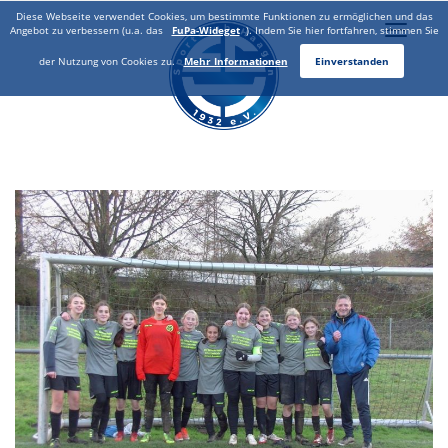
Diese Webseite verwendet Cookies, um bestimmte Funktionen zu ermöglichen und das
Toggle
Angebot zu verbessern (u.a. das
FuPa-Wideget
). Indem Sie hier fortfahren, stimmen Sie
naviga
der Nutzung von Cookies zu.
Mehr Informationen
Einverstanden