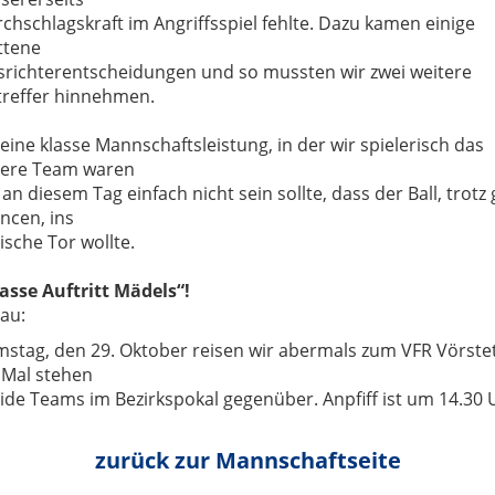
chschlagskraft im Angriffsspiel fehlte.
Dazu kamen einige
ttene
srichterentscheidungen und so mussten wir zwei weitere
reffer hinnehmen.
 eine klasse Mannschaftsleistung, in der
wir
spielerisch das
igere Team waren
s
an diesem Tag einfach nicht sein sollte, dass der Ball
,
trotz 
ancen
,
ins
ische Tor
wollte.
lasse
Auftritt
Mädels
“
!
au:
mstag, den
29
. Oktober
reisen
wir
abermals
zu
m
V
FR Vörste
 Mal
stehen
eide Teams im Bezirkspokal gegenüber.
Anpfiff ist um 14.30 