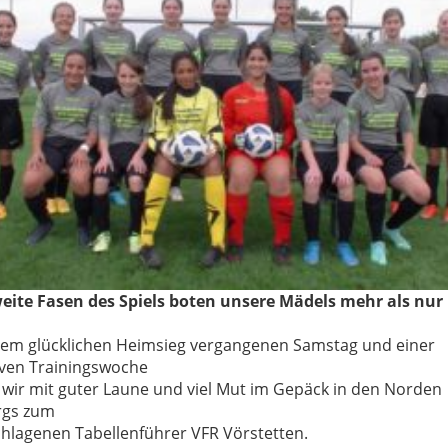
eite Fasen
des Spiels
boten unsere Mädels mehr als nur 
e
m glüc
kliche
n Heimsieg vergangene
n Samstag
und einer
iven Trainingswoche
wir mit
guter Laune und
viel Mut im Ge
päck in d
en Norden
rgs zum
hlagenen Tabellenführer VFR Vörstetten.