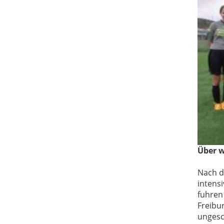
Über w
Nach d
intens
fuhren 
Freibu
ungesc