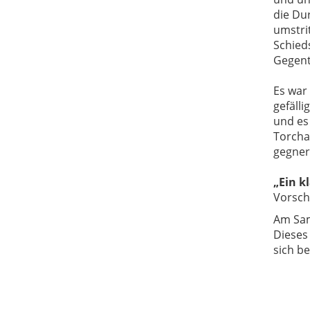
die Dur
umstri
Schied
Gegent
Es war
gefäll
und e
Torch
gegner
„
E
in
k
Vorsch
Am Sa
Dieses
sich b