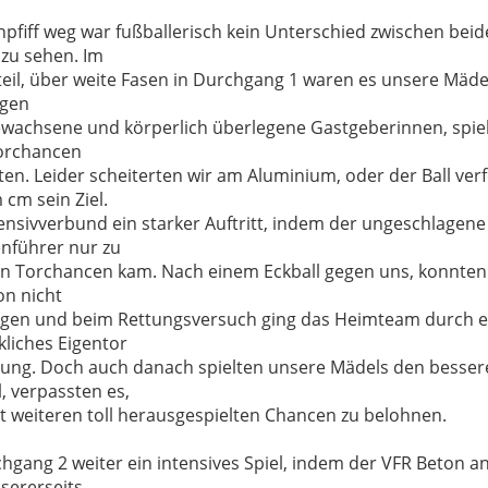
n
pfiff weg war
fußballerisch kein Unterschie
d zwischen beid
zu sehen.
Im
eil, über weite Fasen in Durchgang 1 waren es unsere Mäde
gen
ewachsene und
k
ör
perlich überlegene Gastgeberinnen,
spie
orchancen
lten. Leider scheiterten wir am Aluminium
, oder der Ball ver
cm sein Ziel.
ensivverbu
nd ein starker Auftritt, indem der ungeschlagene
enführer nur
zu
n
Torchancen
kam
. Nach einem Eckball gegen uns, konnten 
on nicht
igen und beim Rettungsversuch ging d
as Heimteam
durch e
kliches Eigentor
ru
ng. Doch auch danach spielten unsere Mädels den besser
, verpassten es
,
it weiteren toll herausgespielten Chancen zu belohnen.
chgang 2
weiter e
in intensives Spiel, indem der
VFR
Beton a
sererseits