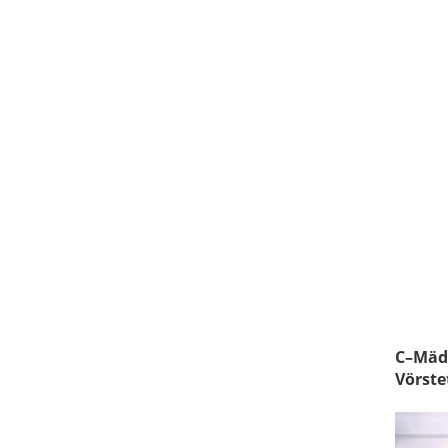
C
–
Mäd
Vörste