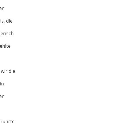
en
ls
, die
lerisch
fehlte
wir die
in
en
nrührte