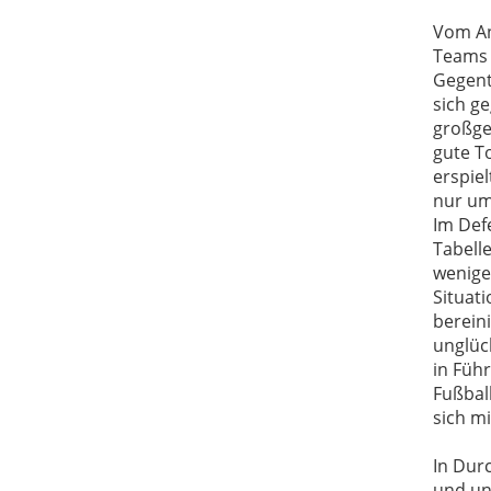
Vom A
Teams 
Gegent
sich
ge
großg
gute T
erspie
nur um 
Im Def
Tabell
wenige
Situati
berein
unglüc
in Füh
Fußball
sich m
In Dur
und un