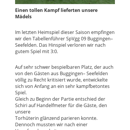
Ein
en tollen Kampf lieferten unsere
Mädels
Im letzten
H
eimspiel
dieser Saison empfingen
wir den Tabel
lenführer SpVgg 09 Buggingen
–
Seefelden. Das Hinspiel verloren wir nach
gutem Spiel mit 3:0.
Auf sehr schwer bespielbaren Platz, d
er auch
von den Gästen aus Buggingen
–
Seefelden
völlig zu Recht kritisiert wurde, entwickelte
sich von Anfang an ein seh
r kampfbetontes
Spiel
.
Gleich zu Beginn der Partie entschied der
Schiri auf Handelfmeter für die Gäste, den
unsere
Torhüterin glänzend parieren konnte.
Dennoch mussten wir nach einer