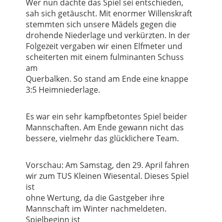
Wer nun dachte das Spiel sei entschieden,
sah sich getäuscht. Mit enormer Willens
kraft
stemmten sich unsere Mädels gegen die
drohende Niederlage
und verkürzten
.
In der
Folgezeit
vergaben wir einen Elfmeter un
d
scheiterten mit einem fulminan
ten Schuss
a
m
Querbalken.
So stand am Ende eine
knappe
3
:5 Heimniederlage.
Es war ein sehr kampfbetontes Spiel
beider
Mannschaften. Am Ende gewann nicht das
bessere, vielme
hr das glücklichere Team.
Vorschau:
Am
Samstag
,
den 2
9
.
April
fahren
wir zum TUS Kleinen Wiesental. Dieses Spiel
ist
ohne Wertung, da die Gastgeber ihre
Mannschaft im Winter nachmeldeten.
Spielbeginn ist