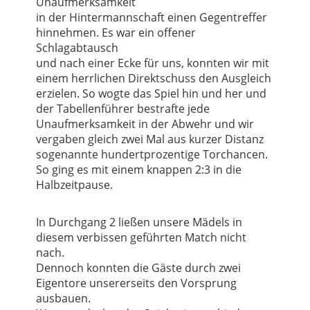
Unaufmerksamkeit
in der Hintermannschaft
einen Gegent
reffer
hinnehmen. Es war ein offener
Schlagabtausch
und nach einer Ecke für uns, konnten wir mit
einem herrlichen Direktschuss den Ausgleich
erzielen. So wogte das Spiel hin und her und
der Tabellenführer bestrafte jede
Unaufmerksamkeit in der
Abwehr
und wir
vergaben gleich zwei Mal aus kurzer Distanz
sogenannte
h
undertprozentige Torchancen.
So ging es mit einem knappen 2:3 in die
Halbzeitpause
.
In Durchgang 2
ließen unsere Mä
dels
in
diesem verbissen geführten Match
nicht
nach
.
Dennoch konnte
n die Gäste durch zwei
Eigentore
unsererseits den Vorsprung
ausbauen.