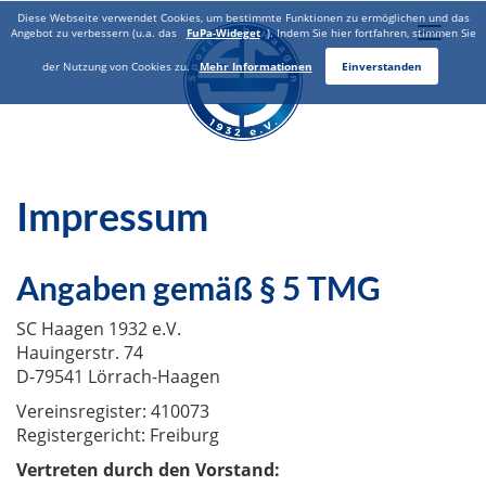
Diese Webseite verwendet Cookies, um bestimmte Funktionen zu ermöglichen und das
Toggle
Angebot zu verbessern (u.a. das
FuPa-Wideget
). Indem Sie hier fortfahren, stimmen Sie
naviga
der Nutzung von Cookies zu.
Mehr Informationen
Einverstanden
Impressum
Angaben gemäß § 5 TMG
SC Haagen 1932 e.V.
Hauingerstr. 74
D-79541 Lörrach-Haagen
Vereinsregister: 410073
Registergericht: Freiburg
Vertreten durch den Vorstand: